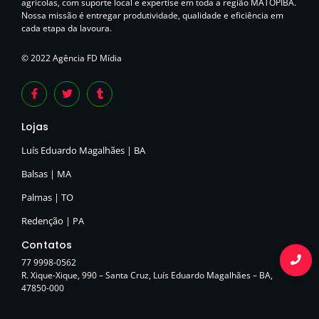
agrícolas, com suporte local e expertise em toda a região MATOPIBA.
Nossa missão é entregar produtividade, qualidade e eficiência em
cada etapa da lavoura.
© 2022 Agência FD Mídia
Lojas
Luís Eduardo Magalhães | BA
Balsas | MA
Palmas | TO
Redenção | PA
Contatos
77 9998-0562
R. Xique-Xique, 990 – Santa Cruz, Luís Eduardo Magalhães – BA,
47850-000